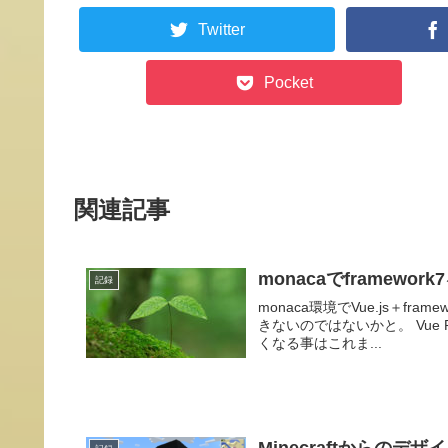
Twitter
Pocket
関連記事
monacaでframew
記録
monaca環境でVue.js＋fr
きないのではないかと。 Vue
くなる事はこれま...
Minecraftからのデザ