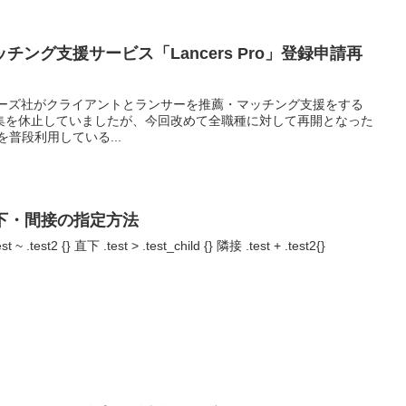
ング支援サービス「Lancers Pro」登録申請再
ランサーズ社がクライアントとランサーを推薦・マッチング支援をする
集を休止していましたが、今回改めて全職種に対して再開となった
普段利用している...
下・間接の指定方法
st2 {} 直下 .test > .test_child {} 隣接 .test + .test2{}