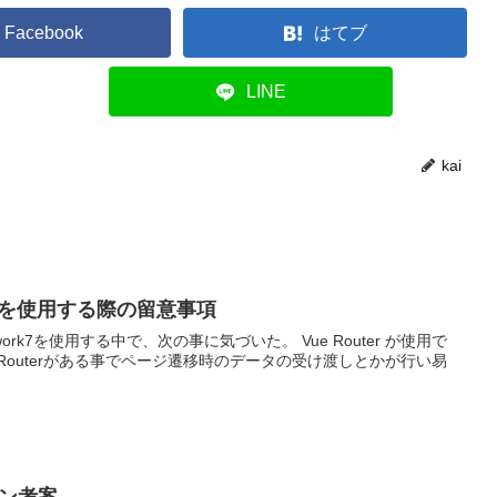
Facebook
はてブ
LINE
kai
ork7を使用する際の留意事項
amework7を使用する中で、次の事に気づいた。 Vue Router が使用で
 Routerがある事でページ遷移時のデータの受け渡しとかが行い易
イン考案