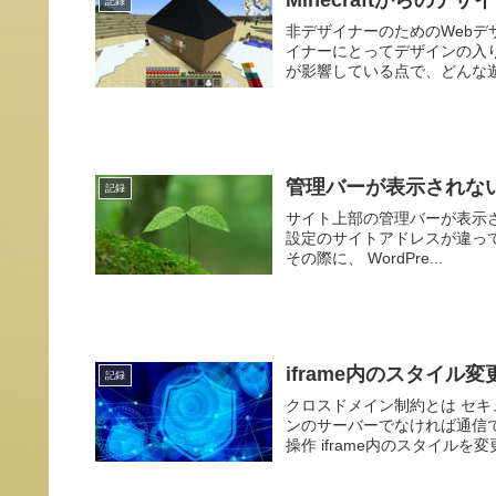
記録
非デザイナーのためのWebデ
イナーにとってデザインの入り口
が影響している点で、どんな遊
管理バーが表示されな
記録
サイト上部の管理バーが表示され
設定のサイトアドレスが違って
その際に、 WordPre...
iframe内のスタイ
記録
クロスドメイン制約とは セキ
ンのサーバーでなければ通信で
操作 iframe内のスタイルを変