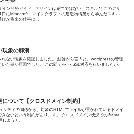
ザイン開発ガイド - デザインは感性ではない、スキルだ このデザ
にMinecraft・マインクラフトの建造物構築から学んだスキル
びが将来の仕事に...
い現象の解消
ない現象を確認しました。 結論から言うと、wordpressの管理
いた事が原因でした。 この間 から へSSL対応を行いましたが、
ル変更について【クロスドメイン制約】
ュリティの関係から、対象のHTMLファイルが置かれているドメイ
きないという制約があります。 クロスドメイン状況でのiframe
更しようと...