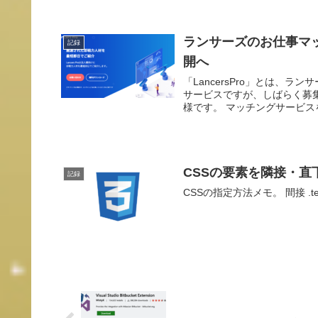
ランサーズのお仕事マッチ
記録
開へ
「LancersPro」とは、
サービスですが、しばらく募
様です。 マッチングサービスを
CSSの要素を隣接・直
記録
CSSの指定方法メモ。 間接 .test ~ .te